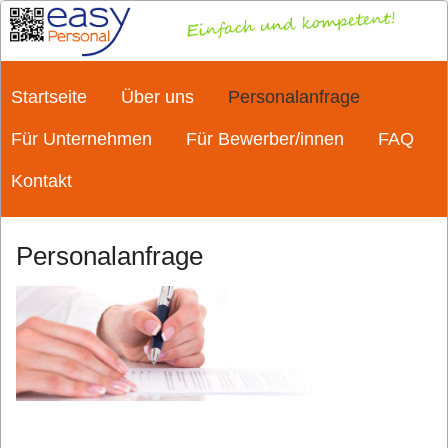
Startseite
Über uns
Personalanfrage
Für Unternehmen
Für Bewerber/innen
FAQ
Kontakt
Personalanfrage